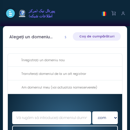
پورتال نيک (مرکز
اطلاعات شبکه)
Alegeți un domeniu...
Coș de cumpărături
Înregistrați un domeniu nou
Transferați domeniul de la un alt registrar
Am domeniul meu (voi actualiza nameserverele)