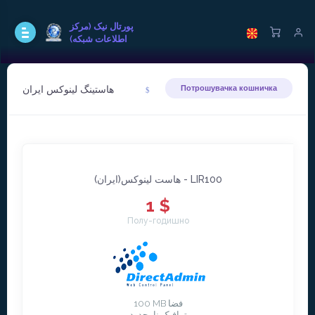
پورتال نيک (مرکز
اطلاعات شبکه)
هاستينگ لينوکس ايران
Потрошувачка кошничка
هاست لينوکس(ايران) - LIR100
1 $
Полу-годишно
100 MB فضا
ترافیک نامحدود