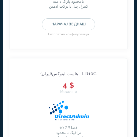
نامحدود پارک دامنه
کنترل پنل دایرکت ادمین
НАРАЧАЈ ВЕДНАШ
Бесплатна конфигурација
هاست لینوکس(ایران) - LIR10G
4 $
Месечно
10 GB فضا
ترافیک نامحدود