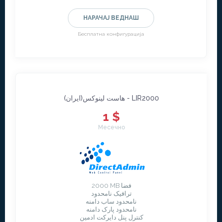
НАРАЧАЈ ВЕДНАШ
Бесплатна конфигурација
هاست لينوکس(ايران) - LIR2000
1 $
Месечно
2000 MB فضا
ترافیک نامحدود
نامحدود ساب دامنه
نامحدود پارک دامنه
کنترل پنل دایرکت ادمین