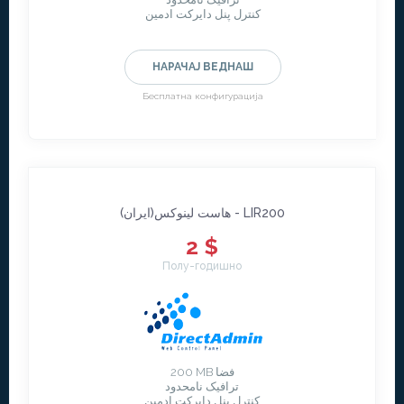
کنترل پنل دایرکت ادمین
НАРАЧАЈ ВЕДНАШ
Бесплатна конфигурација
هاست لينوکس(ايران) - LIR200
2 $
Полу-годишно
200 MB فضا
ترافیک نامحدود
کنترل پنل دایرکت ادمین