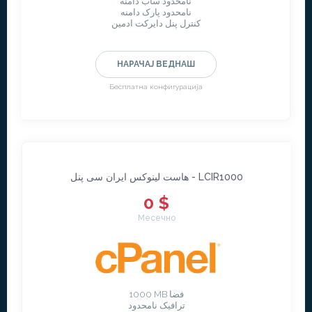
نامحدود ساب دامنه
نامحدود پارک دامنه
کنترل پنل دایرکت ادمین
НАРАЧАЈ ВЕДНАШ
Бесплатна конфигурација
هاست لینوکس ایران سی پنل - LCIR1000
0 $
Месечно
1000 MB فضا
ترافیک نامحدود