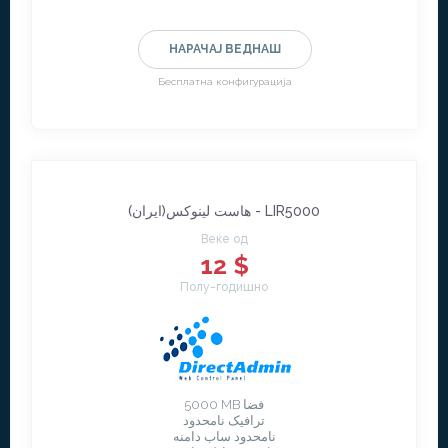
НАРАЧАЈ ВЕДНАШ
Бесплатна конфигурација
هاست لينوکس(ايران) - LIR5000
Веќе од
12 $
Полу-годишно
5000 MB فضا
ترافیک نامحدود
نامحدود ساب دامنه