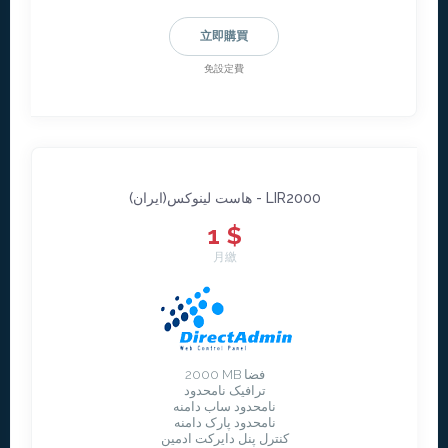
立即購買
免設定費
هاست لينوکس(ايران) - LIR2000
1 $
月繳
2000 MB فضا
ترافیک نامحدود
نامحدود ساب دامنه
نامحدود پارک دامنه
کنترل پنل دایرکت ادمین