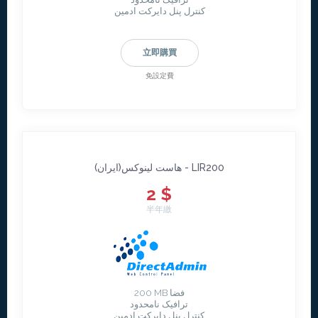
کنترل پنل دایرکت ادمین
立即購買
免設定費
هاست لينوکس(ايران) - LIR200
2 $
半年繳
200 MB فضا
ترافیک نامحدود
کنترل پنل دایرکت ادمین