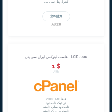
کنترل پنل سی پنل
立即購買
免設定費
هاست لینوکس ایران سی پنل - LCIR2000
1 $
月繳
2000 MB فضا
ترافیک نامحدود
نامحدود ساب دامنه
نامحدود پارک دامنه