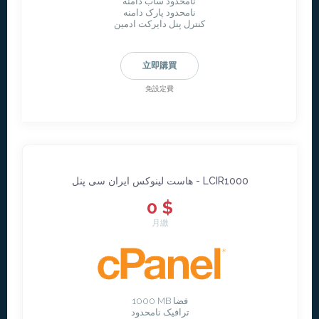
نامحدود ساب دامنه
نامحدود پارک دامنه
کنترل پنل دایرکت ادمین
立即購買
免設定費
هاست لینوکس ایران سی پنل - LCIR1000
0 $
月繳
1000 MB فضا
ترافیک نامحدود