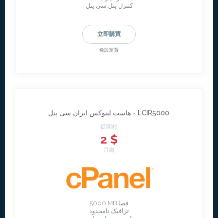
کنترل پنل سی پنل
立即購買
免設定費
هاست لینوکس ایران سی پنل - LCIR5000
從開始
2 $
月繳
5000 MB فضا
ترافیک نامحدود