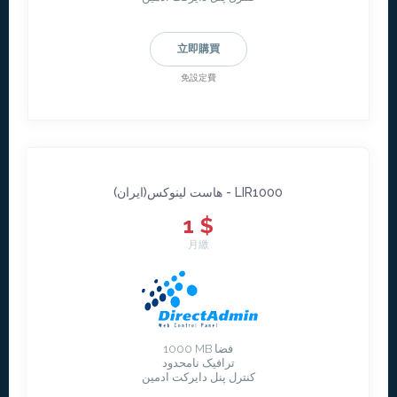
立即購買
免設定費
هاست لينوکس(ايران) - LIR1000
1 $
月繳
1000 MB فضا
ترافیک نامحدود
کنترل پنل دایرکت ادمین