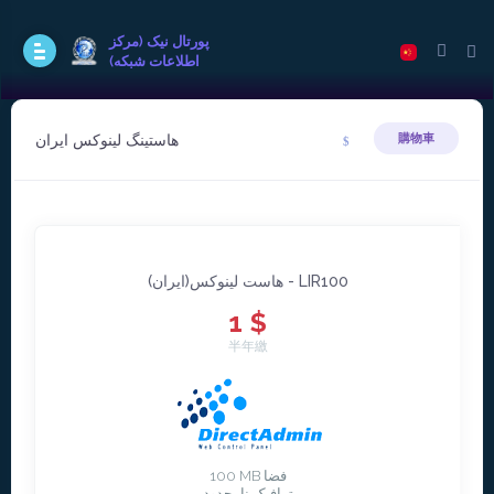
پورتال نيک (مرکز
اطلاعات شبکه)
هاستينگ لينوکس ايران
購物車
هاست لينوکس(ايران) - LIR100
1 $
半年繳
100 MB فضا
ترافیک نامحدود