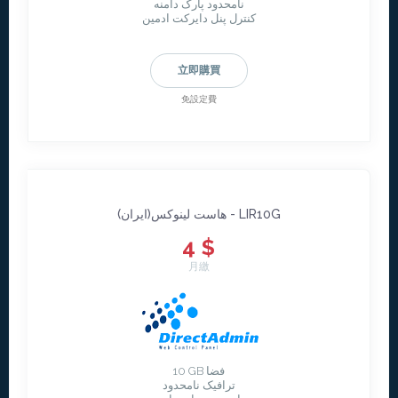
نامحدود پارک دامنه
کنترل پنل دایرکت ادمین
立即購買
免設定費
هاست لینوکس(ایران) - LIR10G
4 $
月繳
10 GB فضا
ترافیک نامحدود