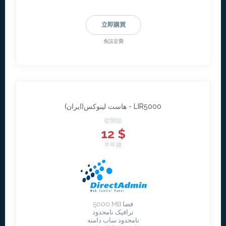
立即購買
免設定費
هاست لينوکس(ايران) - LIR5000
從開始
12 $
半年繳
5000 MB فضا
ترافیک نامحدود
نامحدود ساب دامنه